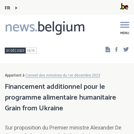
FR
news.
belgium
Main
navigation
MENU
Faceb
Tw
01 DÉC 2023
16:15
Appartient à
Conseil des ministres du 1er décembre 2023
Financement additionnel pour le
programme alimentaire humanitaire
Grain from Ukraine
Sur proposition du Premier ministre Alexander De