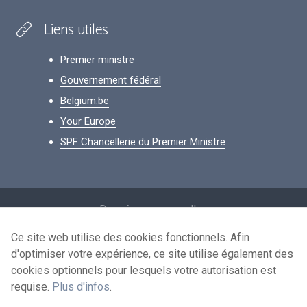
Liens utiles
Premier ministre
Gouvernement fédéral
Belgium.be
Your Europe
SPF Chancellerie du Premier Ministre
Footer
Données personnelles
Conditions de réutilisation
Ce site web utilise des cookies fonctionnels. Afin
d'optimiser votre expérience, ce site utilise également des
Contactez-nous
cookies optionnels pour lesquels votre autorisation est
Accessibilité
requise.
Plus d'infos
.