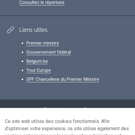
Consultez le répertoire
Liens utiles
Premier ministre
Gouvernement fédéral
Belgium.be
Your Europe
SPF Chancellerie du Premier Ministre
Footer
Données personnelles
Conditions de réutilisation
Ce site web utilise des cookies fonctionnels. Afin
d'optimiser votre expérience, ce site utilise également des
Contactez-nous