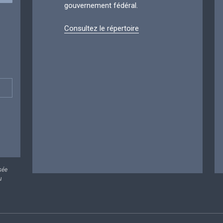
gouvernement fédéral.
Consultez le répertoire
sée
u