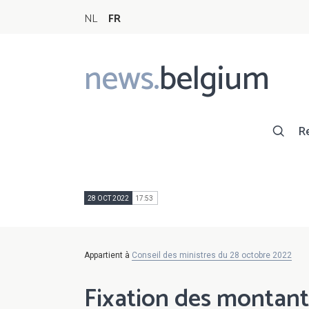
NL
FR
news.
belgium
Main
navigation
R
28 OCT 2022
17:53
Appartient à
Conseil des ministres du 28 octobre 2022
Fixation des montant