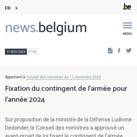
FR
news.
belgium
Main
navigation
MENU
Faceb
Tw
17 NOV 2023
17:00
Appartient à
Conseil des ministres du 17 novembre 2023
Fixation du contingent de l'armée pour
l'année 2024
Sur proposition de la ministre de la Défense Ludivine
Dedonder, le Conseil des ministres a approuvé un
avant-projet de loi fixant le contingent de l'armée