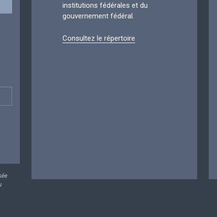
institutions fédérales et du
gouvernement fédéral.
Consultez le répertoire
sée
u