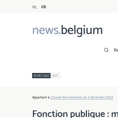
NL
FR
news.
belgium
Main
navigation
R
02 DÉC 2022
15:41
Appartient à
Conseil des ministres du 2 décembre 2022
Fonction publique : m