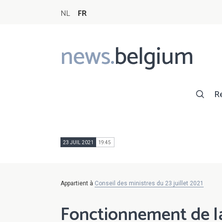
NL
FR
news.
belgium
Main
navigation
R
23 JUIL 2021
19:45
Appartient à
Conseil des ministres du 23 juillet 2021
Fonctionnement de la 