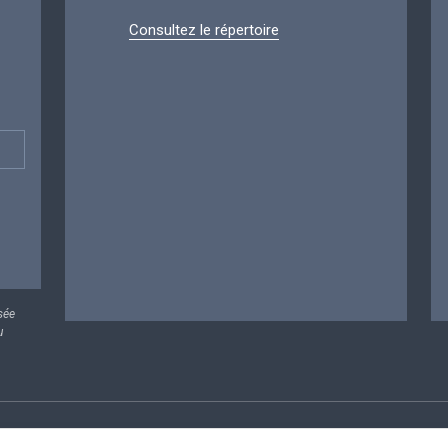
Consultez le répertoire
sée
u
rsonnelles
Conditions de réutilisation
Contactez-nous
A