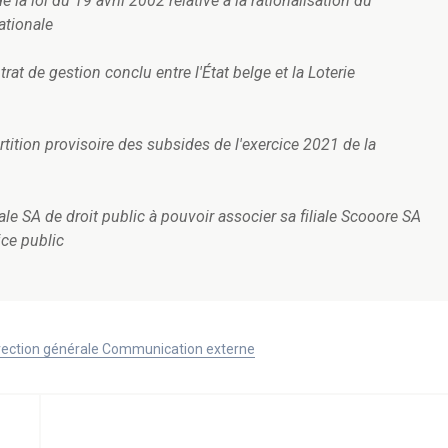
 la loi du 19 avril 2002 relative à la rationalisation du
ationale
rat de gestion conclu entre l'État belge et la Loterie
artition provisoire des subsides de l'exercice 2021 de la
nale SA de droit public à pouvoir associer sa filiale Scooore SA
ice public
Direction générale Communication externe