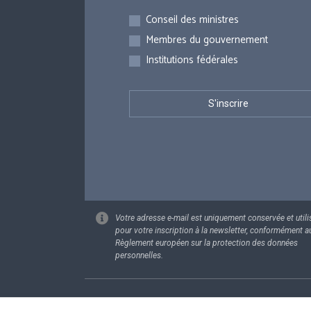
Inscriptions
Conseil des ministres
Membres du gouvernement
Institutions fédérales
Votre adresse e-mail est uniquement conservée et utili
pour votre inscription à la newsletter, conformément a
Règlement européen sur la protection des données
personnelles.
Footer
Données pe