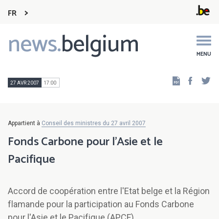
FR
news.
belgium
Main
navigation
MENU
Faceb
Tw
27 AVR 2007
17:00
Appartient à
Conseil des ministres du 27 avril 2007
Fonds Carbone pour l'Asie et le
Pacifique
Accord de coopération entre l'Etat belge et la Région
flamande pour la participation au Fonds Carbone
pour l'Asie et le Pacifique (APCF)