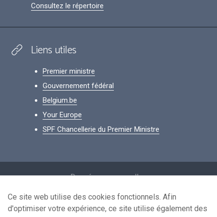
Consultez le répertoire
Liens utiles
Premier ministre
Gouvernement fédéral
Belgium.be
Your Europe
SPF Chancellerie du Premier Ministre
Footer
Données personnelles
Conditions de réutilisation
Ce site web utilise des cookies fonctionnels. Afin
d'optimiser votre expérience, ce site utilise également des
Contactez-nous