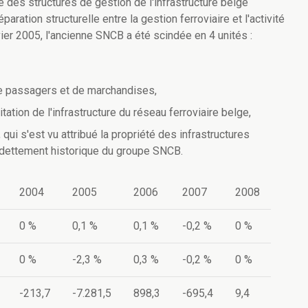
me des structures de gestion de l'infrastructure belge
ration structurelle entre la gestion ferroviaire et l'activité
nvier 2005, l'ancienne SNCB a été scindée en 4 unités :
de passagers et de marchandises,
itation de l'infrastructure du réseau ferroviaire belge,
, qui s'est vu attribué la propriété des infrastructures
'endettement historique du groupe SNCB.
2004
2005
2006
2007
2008
0 %
0,1 %
0,1 %
-0,2 %
0 %
0 %
-2,3 %
0,3 %
-0,2 %
0 %
-213,7
-7.281,5
898,3
-695,4
9,4