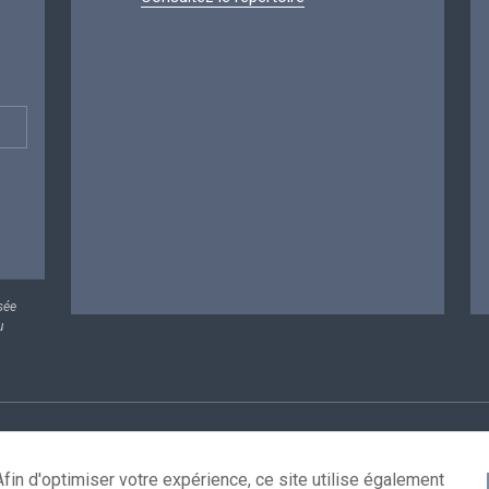
sée
u
rsonnelles
Conditions de réutilisation
Contactez-nous
A
fin d'optimiser votre expérience, ce site utilise également