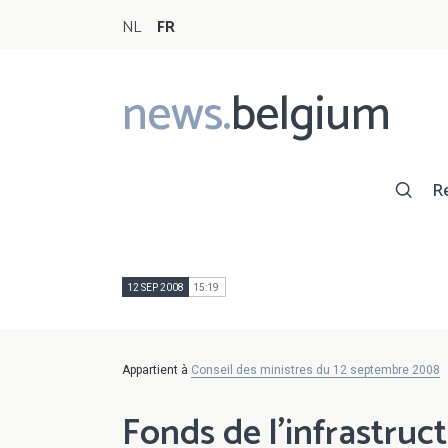
NL
FR
news.
belgium
Main
navigation
R
12 SEP 2008
15:19
Appartient à
Conseil des ministres du 12 septembre 2008
Fonds de l'infrastruct