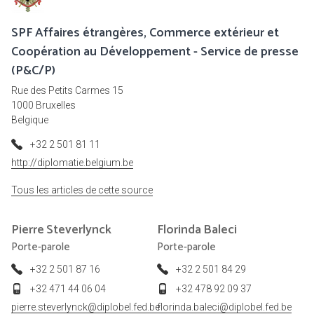
SPF Affaires étrangères, Commerce extérieur et
Coopération au Développement - Service de presse
(P&C/P)
Rue des Petits Carmes 15
1000 Bruxelles
Belgique
+32 2 501 81 11
http://diplomatie.belgium.be
Tous les articles de cette source
Pierre
Steverlynck
Florinda
Baleci
Porte-parole
Porte-parole
+32 2 501 87 16
+32 2 501 84 29
+32 471 44 06 04
+32 478 92 09 37
pierre.steverlynck@diplobel.fed.be
florinda.baleci@diplobel.fed.be