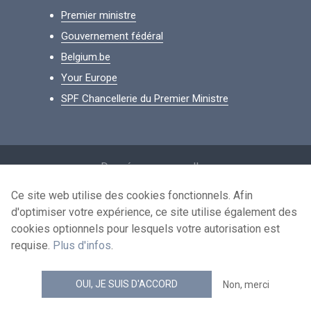
Premier ministre
Gouvernement fédéral
Belgium.be
Your Europe
SPF Chancellerie du Premier Ministre
Footer
Données personnelles
Conditions de réutilisation
Ce site web utilise des cookies fonctionnels. Afin
d'optimiser votre expérience, ce site utilise également des
Contactez-nous
cookies optionnels pour lesquels votre autorisation est
Accessibilité
requise.
Plus d'infos
.
news.belgium flux RSS
OUI, JE SUIS D'ACCORD
Non, merci
© 2026 - news.belgium.be