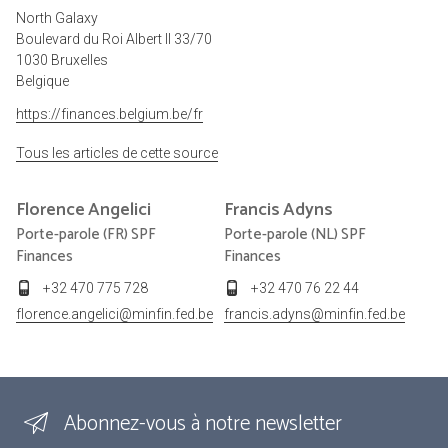
North Galaxy
Boulevard du Roi Albert II 33/70
1030 Bruxelles
Belgique
https://finances.belgium.be/fr
Tous les articles de cette source
Florence
Angelici
Francis
Adyns
Porte-parole (FR) SPF
Porte-parole (NL) SPF
Finances
Finances
+32 470 775 728
+32 470 76 22 44
florence.angelici@minfin.fed.be
francis.adyns@minfin.fed.be
Abonnez-vous à notre newsletter