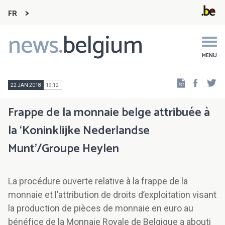
FR
news.
belgium
Main
navigation
MENU
Faceb
Tw
22 JAN 2018
19:12
Frappe de la monnaie belge attribuée à
la ‘Koninklijke Nederlandse
Munt’/Groupe Heylen
La procédure ouverte relative à la frappe de la
monnaie et l’attribution de droits d’exploitation visant
la production de pièces de monnaie en euro au
bénéfice de la Monnaie Royale de Belgique a abouti