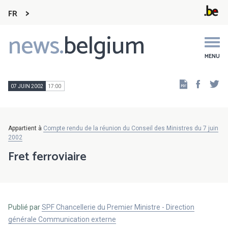
FR
news.
belgium
Main
navigation
MENU
Faceb
Tw
07 JUIN 2002
17:00
Appartient à
Compte rendu de la réunion du Conseil des Ministres du 7 juin
2002
Fret ferroviaire
Publié par
SPF Chancellerie du Premier Ministre - Direction
générale Communication externe