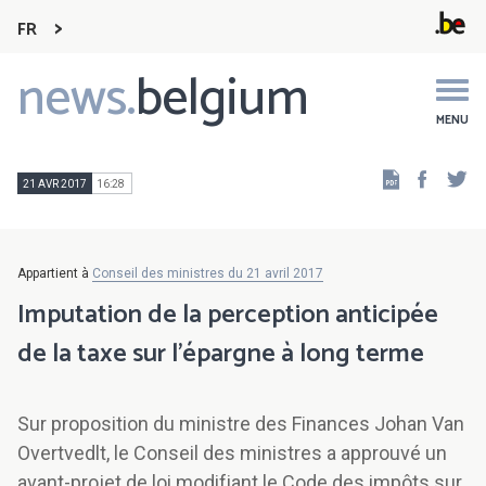
FR
news.
belgium
Main
navigation
MENU
Faceb
Tw
21 AVR 2017
16:28
Appartient à
Conseil des ministres du 21 avril 2017
Imputation de la perception anticipée
de la taxe sur l’épargne à long terme
Sur proposition du ministre des Finances Johan Van
Overtvedlt, le Conseil des ministres a approuvé un
avant-projet de loi modifiant le Code des impôts sur