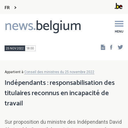
FR
news.
belgium
Main
navigation
MENU
Faceb
Tw
25 NOV 2022
18:00
Appartient à
Conseil des ministres du 25 novembre 2022
Indépendants : responsabilisation des
titulaires reconnus en incapacité de
travail
Sur proposition du ministre des Indépendants David