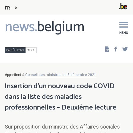
FR
news.
belgium
Main
navigation
MENU
Faceb
Tw
04 DÉC 2021
09:21
Appartient à
Conseil des ministres du 3 décembre 2021
Insertion d'un nouveau code COVID
dans la liste des maladies
professionnelles – Deuxième lecture
Sur proposition du ministre des Affaires sociales