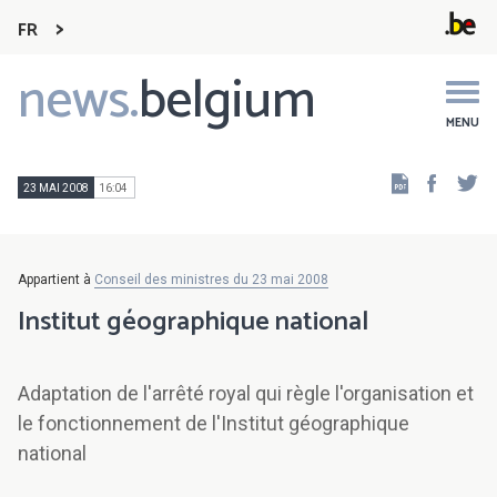
FR
news.
belgium
Main
navigation
MENU
Faceb
Tw
23 MAI 2008
16:04
Appartient à
Conseil des ministres du 23 mai 2008
Institut géographique national
Adaptation de l'arrêté royal qui règle l'organisation et
le fonctionnement de l'Institut géographique
national