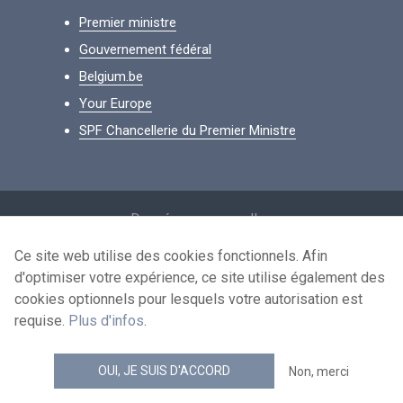
Premier ministre
Gouvernement fédéral
Belgium.be
Your Europe
SPF Chancellerie du Premier Ministre
Footer
Données personnelles
Conditions de réutilisation
Ce site web utilise des cookies fonctionnels. Afin
d'optimiser votre expérience, ce site utilise également des
Contactez-nous
cookies optionnels pour lesquels votre autorisation est
Accessibilité
requise.
Plus d'infos
.
news.belgium flux RSS
OUI, JE SUIS D'ACCORD
Non, merci
© 2026 - news.belgium.be