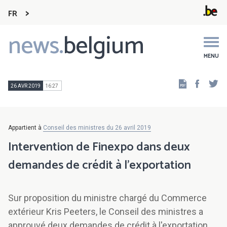
FR
news.
belgium
Main
navigation
MENU
Faceb
Tw
26 AVR 2019
16:27
Appartient à
Conseil des ministres du 26 avril 2019
Intervention de Finexpo dans deux
demandes de crédit à l'exportation
Sur proposition du ministre chargé du Commerce
extérieur Kris Peeters, le Conseil des ministres a
approuvé deux demandes de crédit à l'exportation.