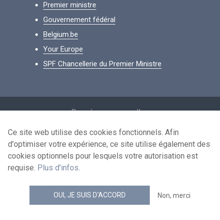
Premier ministre
Gouvernement fédéral
Belgium.be
Your Europe
SPF Chancellerie du Premier Ministre
Footer
Données personnelles
Conditions de réutilisation
Ce site web utilise des cookies fonctionnels. Afin
d'optimiser votre expérience, ce site utilise également des
Contactez-nous
cookies optionnels pour lesquels votre autorisation est
Accessibilité
requise.
Plus d'infos
.
news.belgium flux RSS
OUI, JE SUIS D'ACCORD
Non, merci
© 2026 - news.belgium.be