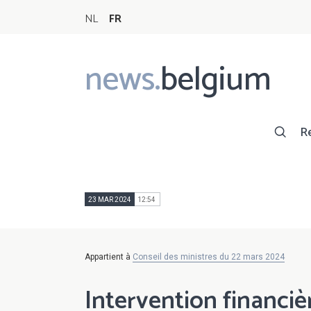
NL
FR
news.
belgium
Main
navigation
R
23 MAR 2024
12:54
Appartient à
Conseil des ministres du 22 mars 2024
Intervention financiè