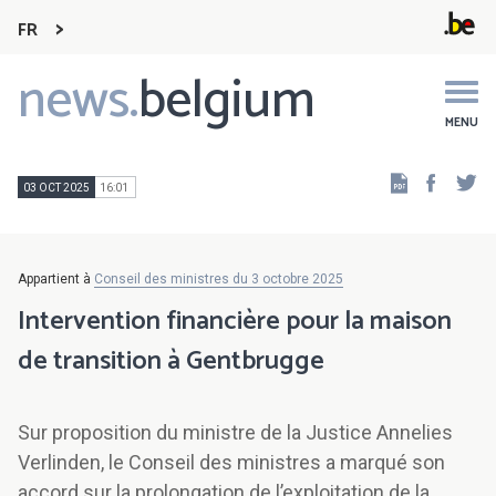
FR
news.
belgium
Main
navigation
MENU
Faceb
Tw
03 OCT 2025
16:01
Appartient à
Conseil des ministres du 3 octobre 2025
Intervention financière pour la maison
de transition à Gentbrugge
Sur proposition du ministre de la Justice Annelies
Verlinden, le Conseil des ministres a marqué son
accord sur la prolongation de l’exploitation de la