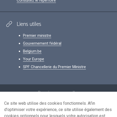
Consultez le répertoire
Liens utiles
Premier ministre
Gouvernement fédéral
Belgium.be
Your Europe
SPF Chancellerie du Premier Ministre
Footer
Données personnelles
Conditions de réutilisation
Ce site web utilise des cookies fonctionnels. Afin
d'optimiser votre expérience, ce site utilise également des
Contactez-nous
cookies optionnels pour lesquels votre autorisation est