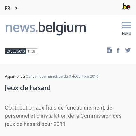
FR
news.
belgium
Main
navigation
MENU
Faceb
Tw
03 DÉC 2010
11:08
Appartient à
Conseil des ministres du 3 décembre 2010
Jeux de hasard
Contribution aux frais de fonctionnement, de
personnel et d'installation de la Commission des
jeux de hasard pour 2011