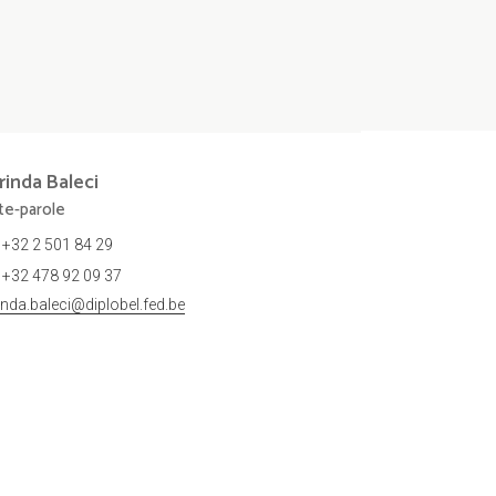
rinda
Baleci
te-parole
+32 2 501 84 29
+32 478 92 09 37
rinda.baleci@diplobel.fed.be