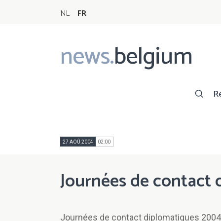
NL
FR
news.
belgium
Main
navigation
R
27 AOÛ 2004
02:00
Journées de contact
Journées de contact diplomatiques 2004