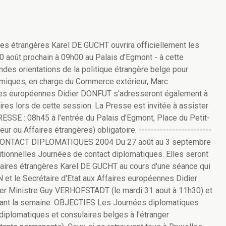
res étrangères Karel DE GUCHT ouvrira officiellement les
30 août prochain à 09h00 au Palais d'Egmont - à cette
andes orientations de la politique étrangère belge pour
nomiques, en charge du Commerce extérieur, Marc
ires européennes Didier DONFUT s'adresseront également à
res lors de cette session. La Presse est invitée à assister
SSE : 08h45 à l'entrée du Palais d'Egmont, Place du Petit-
r ou Affaires étrangères) obligatoire. ------------------------
 DE CONTACT DIPLOMATIQUES 2004 Du 27 août au 3 septembre
ditionnelles Journées de contact diplomatiques. Elles seront
ffaires étrangères Karel DE GUCHT au cours d'une séance qui
t le Secrétaire d'Etat aux Affaires européennes Didier
er Ministre Guy VERHOFSTADT (le mardi 31 aout à 11h30) et
urant la semaine. OBJECTIFS Les Journées diplomatiques
iplomatiques et consulaires belges à l'étranger