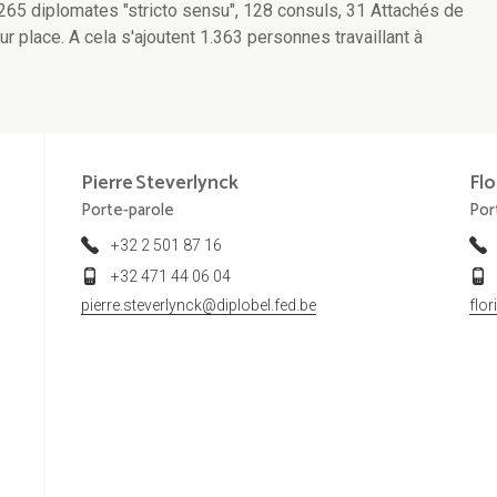
265 diplomates "stricto sensu", 128 consuls, 31 Attachés de
 place. A cela s'ajoutent 1.363 personnes travaillant à
Pierre
Steverlynck
Flo
Porte-parole
Por
+32 2 501 87 16
+32 471 44 06 04
pierre.steverlynck@diplobel.fed.be
flo