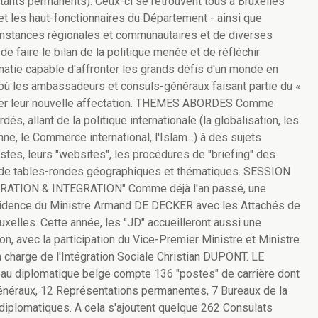
ants permanents). Ceux-ci se retrouvent tous à Bruxelles
et les haut-fonctionnaires du Département - ainsi que
instances régionales et communautaires et de diverses
 de faire le bilan de la politique menée et de réfléchir
matie capable d'affronter les grands défis d'un monde en
 où les ambassadeurs et consuls-généraux faisant partie du «
ner leur nouvelle affectation. THEMES ABORDES Comme
, allant de la politique internationale (la globalisation, les
nne, le Commerce international, l'Islam...) à des sujets
stes, leurs "websites", les procédures de "briefing" des
 de tables-rondes géographiques et thématiques. SESSION
TION & INTEGRATION" Comme déjà l'an passé, une
ésidence du Ministre Armand DE DECKER avec les Attachés de
ruxelles. Cette année, les "JD" accueilleront aussi une
ion, avec la participation du Vice-Premier Ministre et Ministre
n charge de l'Intégration Sociale Christian DUPONT. LE
 diplomatique belge compte 136 "postes" de carrière dont
néraux, 12 Représentations permanentes, 7 Bureaux de la
iplomatiques. A cela s'ajoutent quelque 262 Consulats