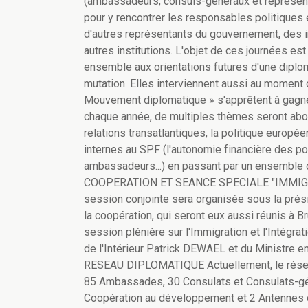
(ambassadeurs, consuls-généraux et représent
pour y rencontrer les responsables politiques 
d'autres représentants du gouvernement, des 
autres institutions. L'objet de ces journées est
ensemble aux orientations futures d'une diplo
mutation. Elles interviennent aussi au moment
Mouvement diplomatique » s'apprêtent à gag
chaque année, de multiples thèmes seront abordés
relations transatlantiques, la politique europée
internes au SPF (l'autonomie financière des po
ambassadeurs...) en passant par un ensemble
COOPERATION ET SEANCE SPECIALE "IMMIGRA
session conjointe sera organisée sous la pr
la coopération, qui seront eux aussi réunis à B
session plénière sur l'Immigration et l'Intégrat
de l'Intérieur Patrick DEWAEL et du Ministre e
RESEAU DIPLOMATIQUE Actuellement, le réseau
85 Ambassades, 30 Consulats et Consulats-gé
Coopération au développement et 2 Antennes d