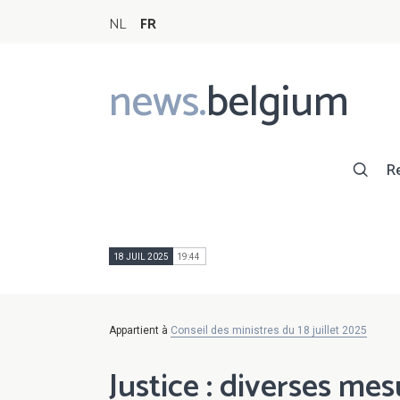
NL
FR
news.
belgium
Main
navigation
R
18 JUIL 2025
19:44
Appartient à
Conseil des ministres du 18 juillet 2025
Justice : diverses me