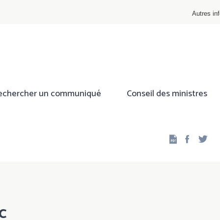
Autres inf
echercher un communiqué
Conseil des ministres
Facebo
Twi
c