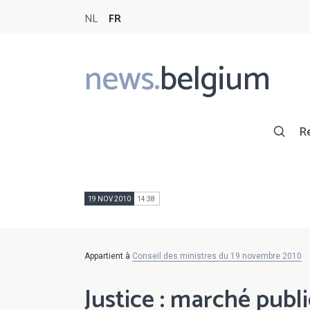
NL
FR
news.
belgium
Main
navigation
R
19 NOV 2010
14:38
Appartient à
Conseil des ministres du 19 novembre 2010
Justice : marché publi