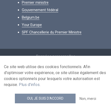
Premier ministre
Gouvernement fédéral
Belgium.be
Your Europe
SPF Chancellerie du Premier Ministre
Footer
Données personnelles
Conditions de réutilisation
Ce site web utilise des cookies fonctionnels. Afin
d'optimiser votre expérience, ce site utilise également des
Contactez-nous
cookies optionnels pour lesquels votre autorisation est
Accessibilité
requise.
Plus d'infos
.
news.belgium flux RSS
OUI, JE SUIS D'ACCORD
Non, merci
© 2026 - news.belgium.be