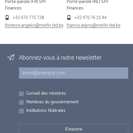
Porte-parole (FR) SPF
Porte-parole (NL) SPF
Finances
Finances
+32 470 775 728
+32 470 76 22 44
florence.angelici@minfin.fed.be
francis.adyns@minfin.fed.be
Abonnez-vous à notre newsletter
Courriel
Inscriptions
Conseil des ministres
Membres du gouvernement
Institutions fédérales