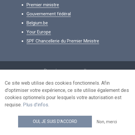
Premier ministre
Gouvernement fédéral
Belgium.be
Your Europe
SPF Chancellerie du Premier Ministre
Footer
Données personnelles
Conditions de réutilisation
Ce site web utilise des cookies fonctionnels. Afin
d'optimiser votre expérience, ce site utilise également des
Contactez-nous
cookies optionnels pour lesquels votre autorisation est
Accessibilité
requise.
Plus d'infos
.
news.belgium flux RSS
OUI, JE SUIS D'ACCORD
Non, merci
© 2026 - news.belgium.be