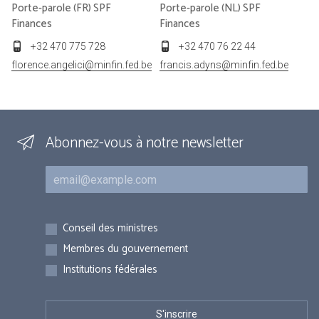
Porte-parole (FR) SPF
Porte-parole (NL) SPF
Finances
Finances
+32 470 775 728
+32 470 76 22 44
florence.angelici@minfin.fed.be
francis.adyns@minfin.fed.be
Abonnez-vous à notre newsletter
Courriel
Inscriptions
Conseil des ministres
Membres du gouvernement
Institutions fédérales