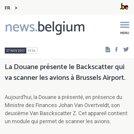
FR
news.
belgium
Main
navigation
MENU
Faceb
Tw
27 NOV 2017
14:56
La Douane présente le Backscatter qui
va scanner les avions à Brussels Airport.
Aujourd’hui, la Douane a présenté, en présence du
Ministre des Finances Johan Van Overtveldt, son
deuxième Van Basckscatter Z. Cet appareil contient
un module qui permet de scanner les avions.