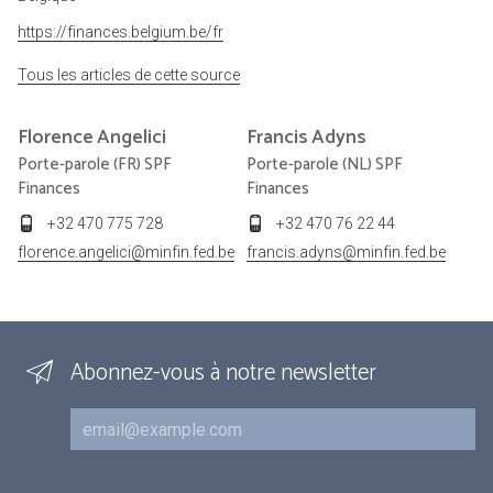
https://finances.belgium.be/fr
Tous les articles de cette source
Florence
Angelici
Francis
Adyns
Porte-parole (FR) SPF
Porte-parole (NL) SPF
Finances
Finances
+32 470 775 728
+32 470 76 22 44
florence.angelici@minfin.fed.be
francis.adyns@minfin.fed.be
Abonnez-vous à notre newsletter
Courriel