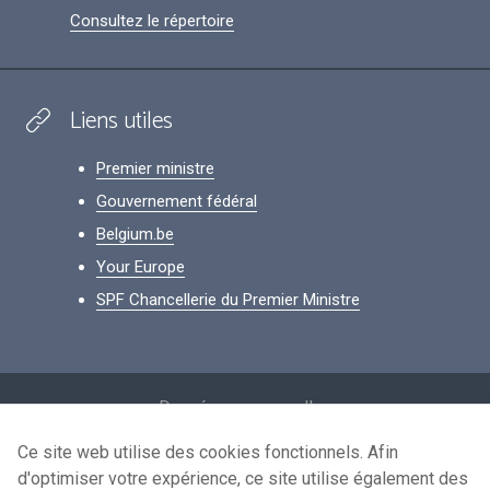
Consultez le répertoire
Liens utiles
Premier ministre
Gouvernement fédéral
Belgium.be
Your Europe
SPF Chancellerie du Premier Ministre
Footer
Données personnelles
Conditions de réutilisation
Ce site web utilise des cookies fonctionnels. Afin
d'optimiser votre expérience, ce site utilise également des
Contactez-nous