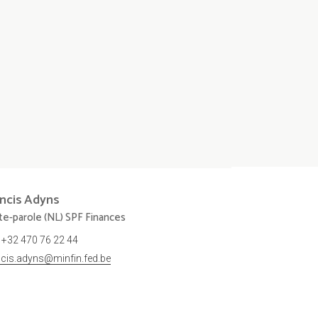
ncis
Adyns
te-parole (NL) SPF Finances
+32 470 76 22 44
ncis.adyns@minfin.fed.be