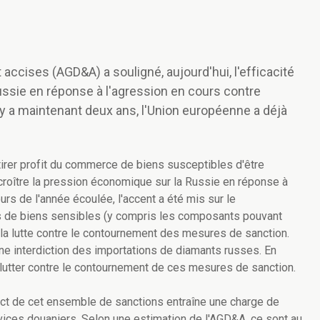
accises (AGD&A) a souligné, aujourd'hui, l'efficacité
ussie en réponse à l'agression en cours contre
l y a maintenant deux ans, l'Union européenne a déjà
irer profit du commerce de biens susceptibles d'être
accroître la pression économique sur la Russie en réponse à
urs de l'année écoulée, l'accent a été mis sur le
ns de biens sensibles (y compris les composants pouvant
r la lutte contre le contournement des mesures de sanction.
 interdiction des importations de diamants russes. En
 lutter contre le contournement de ces mesures de sanction.
pect de cet ensemble de sanctions entraîne une charge de
vices douaniers. Selon une estimation de l'AGD&A, ce sont au