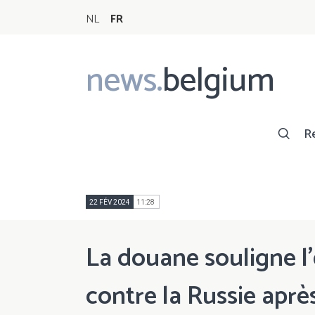
NL
FR
news.
belgium
Main
navigation
R
22 FÉV 2024
11:28
La douane souligne l'
contre la Russie aprè