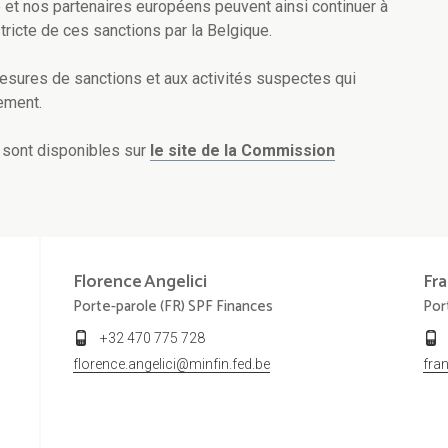
ne et nos partenaires européens peuvent ainsi continuer à
tricte de ces sanctions par la Belgique.
mesures de sanctions et aux activités suspectes qui
ement.
 sont disponibles sur
le site de la Commission
Florence
Angelici
Fra
Porte-parole (FR) SPF Finances
Por
+32 470 775 728
florence.angelici@minfin.fed.be
fra