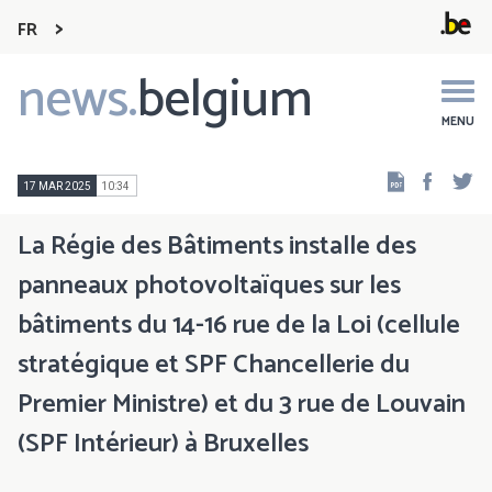
FR
news.
belgium
Main
navigation
MENU
Faceb
Tw
17 MAR 2025
10:34
La Régie des Bâtiments installe des
panneaux photovoltaïques sur les
bâtiments du 14-16 rue de la Loi (cellule
stratégique et SPF Chancellerie du
Premier Ministre) et du 3 rue de Louvain
(SPF Intérieur) à Bruxelles