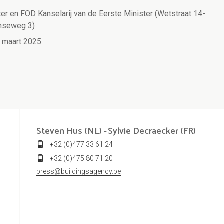
ter en FOD Kanselarij van de Eerste Minister (Wetstraat 14-
enseweg 3)
d maart 2025
Steven Hus (NL) -
Sylvie Decraecker (FR)
+32 (0)477 33 61 24
+32 (0)475 80 71 20
press@buildingsagency.be