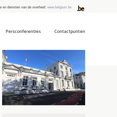
ie en diensten van de overheid:
www.belgium.be
Persconferenties
Contactpunten
ok
tter