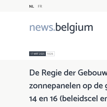
NL
FR
news.
belgium
Main
navigation
17 MRT 2025
10:26
De Regie der Gebouwe
zonnepanelen op de 
14 en 16 (beleidscel 