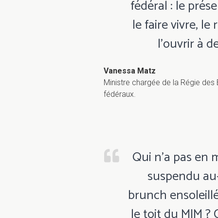
fédéral : le prés
le faire vivre, l
l’ouvrir à 
Vanessa Matz
Ministre chargée de la Régie des 
fédéraux.
Qui n’a pas en 
suspendu au-d
brunch ensoleill
le toit du MIM ?