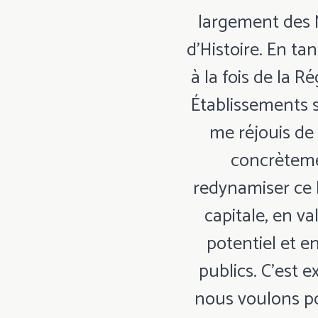
largement des 
d'Histoire. En ta
à la fois de la R
Établissements s
me réjouis de 
concrèteme
redynamiser ce 
capitale, en va
potentiel et e
publics. C’est 
nous voulons po