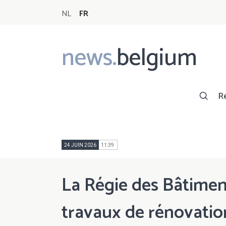
NL
FR
news.
belgium
Main
navigation
R
24 JUIN 2026
11:39
La Régie des Bâtiment
travaux de rénovatio