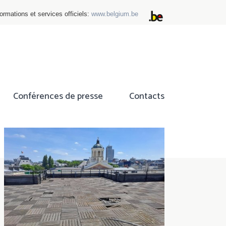
ormations et services officiels:
www.belgium.be
Conférences de presse
Contacts
ok
tter