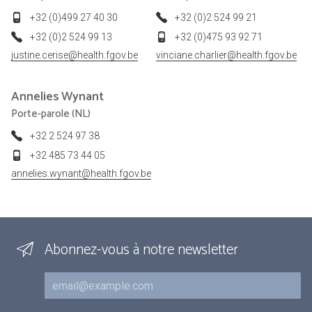
+32 (0)499 27 40 30
+32 (0)2 524 99 21
+32 (0)2 524 99 13
+32 (0)475 93 92 71
justine.cerise@health.fgov.be
vinciane.charlier@health.fgov.be
Annelies
Wynant
Porte-parole (NL)
+32 2 524 97 38
+32 485 73 44 05
annelies.wynant@health.fgov.be
Abonnez-vous à notre newsletter
Courriel