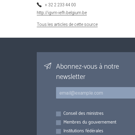
+ 32 2 233 44 00
http://igvm-iefh.belgium.be
Tous les articles de cette source
Abonnez-vous à notre
newsletter
Courriel
Inscriptions
Conseil des ministres
Membres du gouvernement
Institutions fédérales