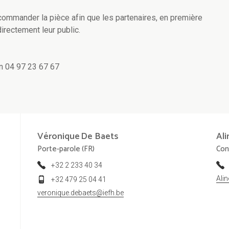
commander la pièce afin que les partenaires, en première
directement leur public.
 04 97 23 67 67
Véronique
De Baets
Ali
Porte-parole (FR)
Con
+32 2 233 40 34
Ali
+32 479 25 04 41
veronique.debaets@iefh.be