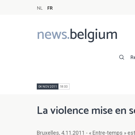
NL
FR
news.
belgium
Main
navigation
R
04 NOV 2011
18:00
La violence mise en 
Bruxelles, 4.11.2011 - « Entre-temps » est 