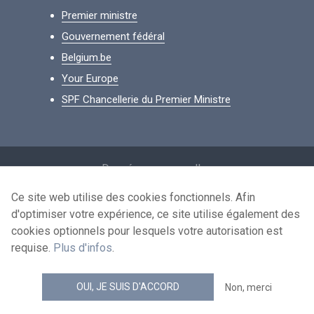
Premier ministre
Gouvernement fédéral
Belgium.be
Your Europe
SPF Chancellerie du Premier Ministre
Footer
Données personnelles
Conditions de réutilisation
Ce site web utilise des cookies fonctionnels. Afin
d'optimiser votre expérience, ce site utilise également des
Contactez-nous
cookies optionnels pour lesquels votre autorisation est
Accessibilité
requise.
Plus d'infos
.
news.belgium flux RSS
OUI, JE SUIS D'ACCORD
Non, merci
© 2026 - news.belgium.be