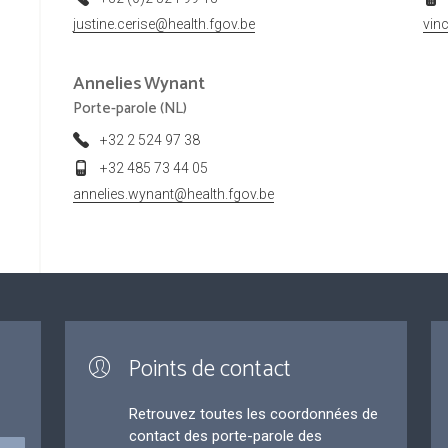
justine.cerise@health.fgov.be
vin
Annelies
Wynant
Porte-parole (NL)
+32 2 524 97 38
+32 485 73 44 05
annelies.wynant@health.fgov.be
Points de contact
Retrouvez toutes les coordonnées de
contact des porte-parole des