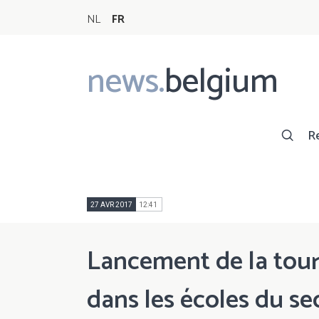
NL
FR
news.
belgium
Main
navigation
R
27 AVR 2017
12:41
Lancement de la tour
dans les écoles du s