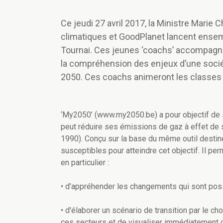
Ce jeudi 27 avril 2017, la Ministre Mari
climatiques et GoodPlanet lancent ensembl
Tournai. Ces jeunes ‘coachs’ accompagn
la compréhension des enjeux d’une sociét
2050. Ces coachs animeront les classes à 
‘My2050’ (www.my2050.be) a pour objectif de s
peut réduire ses émissions de gaz à effet de s
1990). Conçu sur la base du même outil desti
susceptibles pour atteindre cet objectif. Il p
en particulier :
• d’appréhender les changements qui sont poss
• d'élaborer un scénario de transition par le ch
ces secteurs et de visualiser immédiatement c