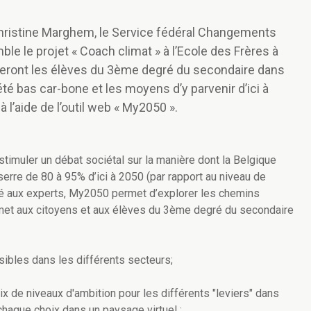
e Christine Marghem, le Service fédéral Changements
e le projet « Coach climat » à l’Ecole des Frères à
eront les élèves du 3ème degré du secondaire dans
é bas car-bone et les moyens d’y parvenir d’ici à
l’aide de l’outil web « My2050 ».
timuler un débat sociétal sur la manière dont la Belgique
erre de 80 à 95% d’ici à 2050 (par rapport au niveau de
né aux experts, My2050 permet d’explorer les chemins
ermet aux citoyens et aux élèves du 3ème degré du secondaire
ibles dans les différents secteurs;
oix de niveaux d'ambition pour les différents "leviers" dans
haque choix dans un paysage virtuel ;