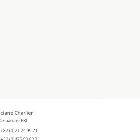
nciane
Charlier
te-parole (FR)
+32 (0)2 524 99 21
+32 (0)475 93 92 71