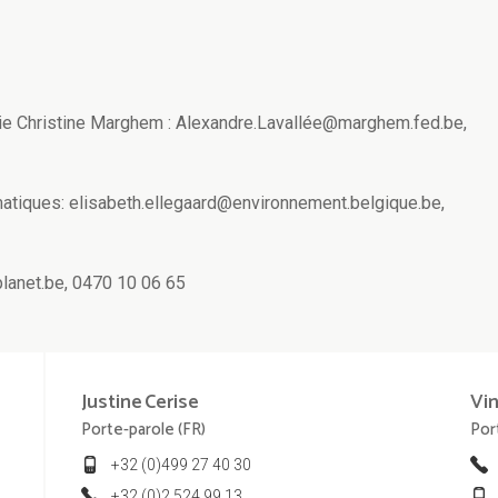
rie Christine Marghem : Alexandre.Lavallée@marghem.fed.be,
matiques: elisabeth.ellegaard@environnement.belgique.be,
anet.be, 0470 10 06 65
Justine
Cerise
Vi
Porte-parole (FR)
Por
+32 (0)499 27 40 30
+32 (0)2 524 99 13