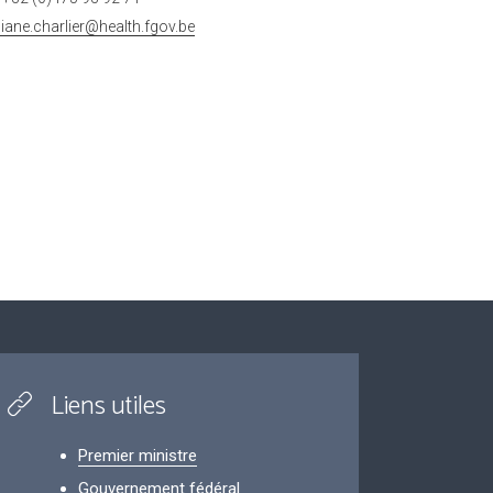
ciane.charlier@health.fgov.be
Liens utiles
Premier ministre
Gouvernement fédéral