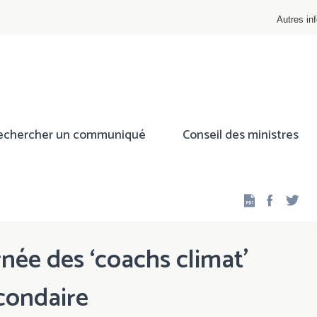
Autres inf
echercher un communiqué
Conseil des ministres
Facebo
Twi
née des ‘coachs climat’
econdaire