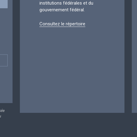
institutions fédérales et du
gouvernement fédéral.
Consultez le répertoire
sée
u