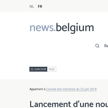
NL
FR
news.
belgium
Main
navigation
R
22 JUIN 2018
16:32
Appartient à
Conseil des ministres du 22 juin 2018
Lancement d'une nou