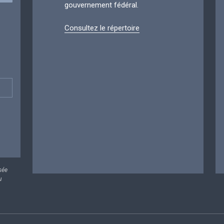
gouvernement fédéral.
Consultez le répertoire
sée
u