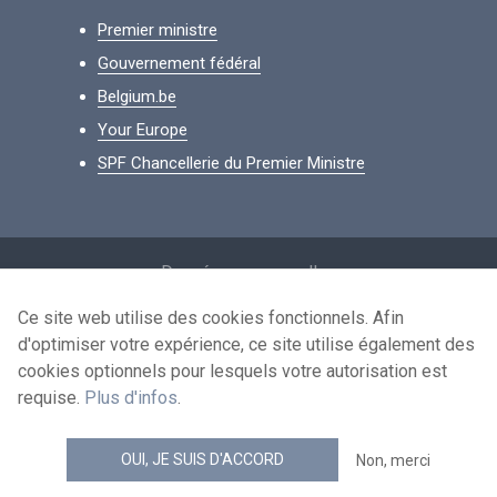
Premier ministre
Gouvernement fédéral
Belgium.be
Your Europe
SPF Chancellerie du Premier Ministre
Footer
Données personnelles
Conditions de réutilisation
Ce site web utilise des cookies fonctionnels. Afin
d'optimiser votre expérience, ce site utilise également des
Contactez-nous
cookies optionnels pour lesquels votre autorisation est
Accessibilité
requise.
Plus d'infos
.
news.belgium flux RSS
OUI, JE SUIS D'ACCORD
Non, merci
© 2026 - news.belgium.be