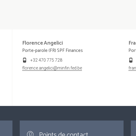
Florence
Angelici
Fra
Porte-parole (FR) SPF Finances
Por
+32 470 775 728
florence.angelici@minfin.fed.be
fra
Points de contact