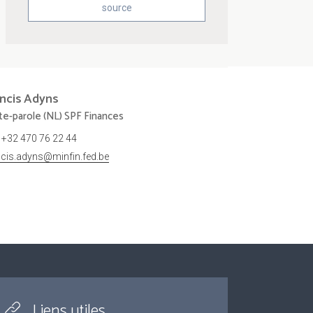
source
ncis
Adyns
te-parole (NL) SPF Finances
+32 470 76 22 44
ncis.adyns@minfin.fed.be
Liens utiles