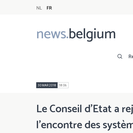
NL
FR
news.
belgium
Main
navigation
R
30 MAR 2018
18:06
Le Conseil d'Etat a re
l’encontre des systè