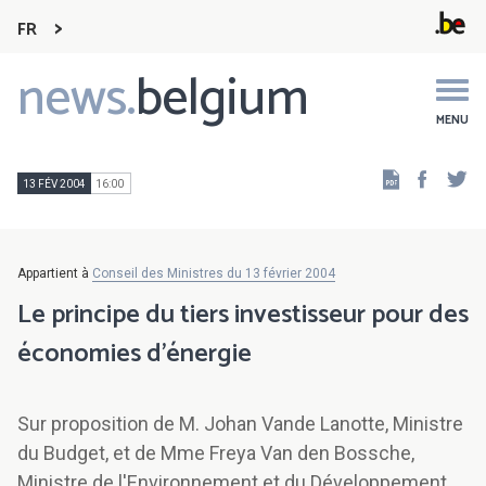
FR
news.
belgium
Main
navigation
MENU
Faceb
Tw
13 FÉV 2004
16:00
Appartient à
Conseil des Ministres du 13 février 2004
Le principe du tiers investisseur pour des
économies d'énergie
Sur proposition de M. Johan Vande Lanotte, Ministre
du Budget, et de Mme Freya Van den Bossche,
Ministre de l'Environnement et du Développement