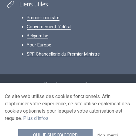
Liens utiles
Premier ministre
Gouvernement fédéral
Belgium.be
Your Europe
SPF Chancellerie du Premier Ministre
Footer
Données personnelles
Conditions de réutilisation
Ce site web utilise des cookies fonctionnels. Afin
d'optimiser votre expérience, ce site utilise également des
Contactez-nous
cookies optionnels pour lesquels votre autorisation est
Accessibilité
requise.
Plus d'infos
.
news.belgium flux RSS
OUI, JE SUIS D'ACCORD
Non, merci