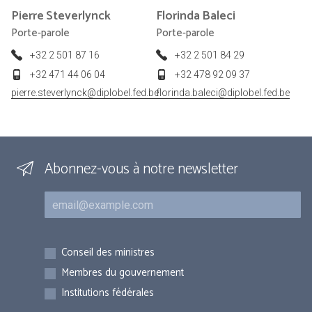
Pierre
Steverlynck
Florinda
Baleci
Porte-parole
Porte-parole
+32 2 501 87 16
+32 2 501 84 29
+32 471 44 06 04
+32 478 92 09 37
pierre.steverlynck@diplobel.fed.be
florinda.baleci@diplobel.fed.be
Abonnez-vous à notre newsletter
Courriel
Inscriptions
Conseil des ministres
Membres du gouvernement
Institutions fédérales