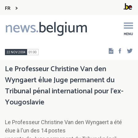
FR
news.
belgium
Main
navigation
MENU
Faceb
Tw
22 NOV 2004
01:00
Le Professeur Christine Van den
Wyngaert élue Juge permanent du
Tribunal pénal international pour l'ex-
Yougoslavie
Le Professeur Christine Van den Wyngaert a été
élue à l'un des 14 postes