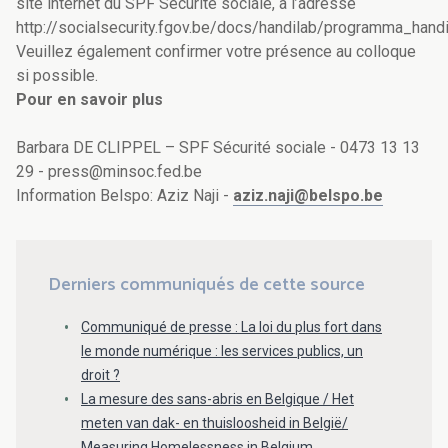
site internet du SPF Sécurité sociale, à l’adresse
http://socialsecurity.fgov.be/docs/handilab/programma_handi
Veuillez également confirmer votre présence au colloque
si possible.
Pour en savoir plus
Barbara DE CLIPPEL – SPF Sécurité sociale - 0473 13 13
29 - press@minsoc.fed.be
Information Belspo: Aziz Naji -
aziz.naji@belspo.be
Derniers communiqués de cette source
Communiqué de presse : La loi du plus fort dans
le monde numérique : les services publics, un
droit ?
La mesure des sans-abris en Belgique / Het
meten van dak- en thuisloosheid in België/
Measuring Homelessness in Belgium