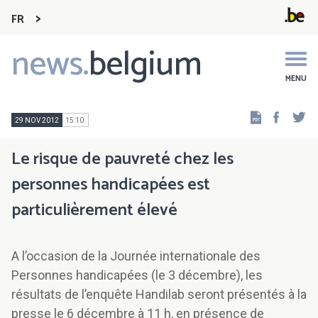
FR
news.
belgium
Main
navigation
MENU
Faceb
Tw
29 NOV 2012
15:10
Le risque de pauvreté chez les
personnes handicapées est
particulièrement élevé
A l’occasion de la Journée internationale des
Personnes handicapées (le 3 décembre), les
résultats de l’enquête Handilab seront présentés à la
presse le 6 décembre à 11 h, en présence de