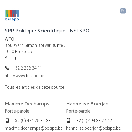
SPP Politique Scientifique - BELSPO
WTC III
Boulevard Simon Bolivar 30 bte 7
1000 Bruxelles
Belgique
+32 2 238 34 11
http://www.belspo.be
Tous les articles de cette source
Maxime
Dechamps
Hannelise
Boerjan
Porte-parole
Porte-parole
+32 (0) 474 75 31 83
+32 (0) 494 33 77 42
maxime.dechamps@belspo.be
hannelise.boerjan@belspo.be