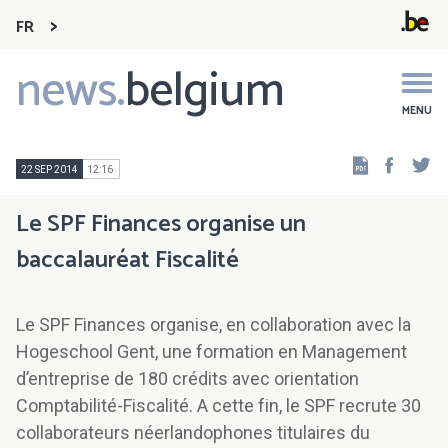
FR
news.
belgium
Main
navigation
MENU
Faceb
Tw
22 SEP 2014
12:16
Le SPF Finances organise un
baccalauréat Fiscalité
Le SPF Finances organise, en collaboration avec la
Hogeschool Gent, une formation en Management
d’entreprise de 180 crédits avec orientation
Comptabilité-Fiscalité. A cette fin, le SPF recrute 30
collaborateurs néerlandophones titulaires du