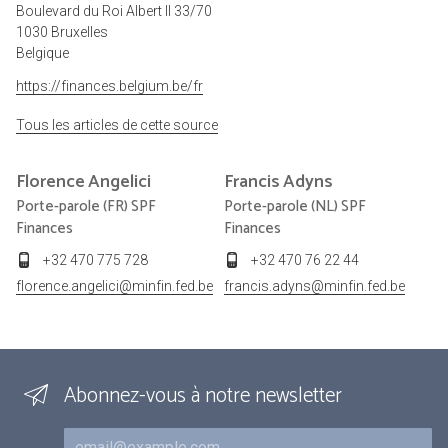
Boulevard du Roi Albert II 33/70
1030 Bruxelles
Belgique
https://finances.belgium.be/fr
Tous les articles de cette source
Florence
Angelici
Francis
Adyns
Porte-parole (FR) SPF
Porte-parole (NL) SPF
Finances
Finances
+32 470 775 728
+32 470 76 22 44
florence.angelici@minfin.fed.be
francis.adyns@minfin.fed.be
Abonnez-vous à notre newsletter
Courriel