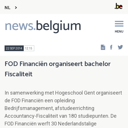
NL
news.
belgium
Main
navigation
MENU
Faceb
Tw
22 SEP 2014
12:15
FOD Financiën organiseert bachelor
Fiscaliteit
In samenwerking met Hogeschool Gent organiseert
de FOD Financiën een opleiding
Bedrijfsmanagement, afstudeerrichting
Accountancy-Fiscaliteit van 180 studiepunten. De
FOD Financiën werft 30 Nederlandstalige