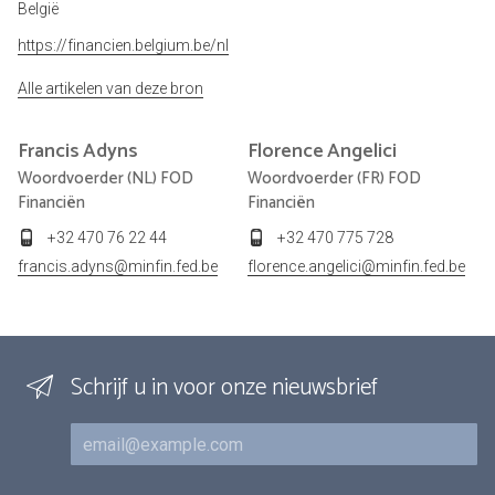
België
https://financien.belgium.be/nl
Alle artikelen van deze bron
Francis
Adyns
Florence
Angelici
Woordvoerder (NL) FOD
Woordvoerder (FR) FOD
Financiën
Financiën
+32 470 76 22 44
+32 470 775 728
francis.adyns@minfin.fed.be
florence.angelici@minfin.fed.be
Schrijf u in voor onze nieuwsbrief
E-mail