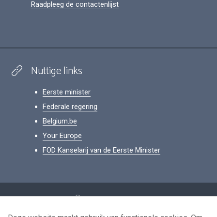
Raadpleeg de contactenlijst
Nuttige links
Eerste minister
Federale regering
Belgium.be
Your Europe
FOD Kanselarij van de Eerste Minister
Footer
Persoonsgegevens
Voorwaarden voor het hergebruik