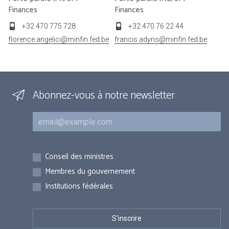
Finances
Finances
+32 470 775 728
+32 470 76 22 44
florence.angelici@minfin.fed.be
francis.adyns@minfin.fed.be
Abonnez-vous à notre newsletter
Courriel
Inscriptions
Conseil des ministres
Membres du gouvernement
Institutions fédérales