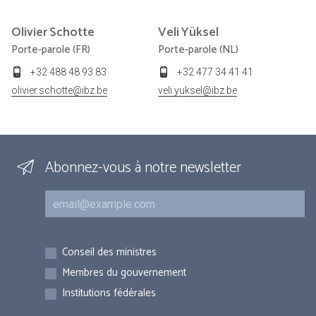
Olivier
Schotte
Veli
Yüksel
Porte-parole (FR)
Porte-parole (NL)
+32 488 48 93 83
+32 477 34 41 41
olivier.schotte@ibz.be
veli.yuksel@ibz.be
Abonnez-vous à notre newsletter
Courriel
Inscriptions
Conseil des ministres
Membres du gouvernement
Institutions fédérales