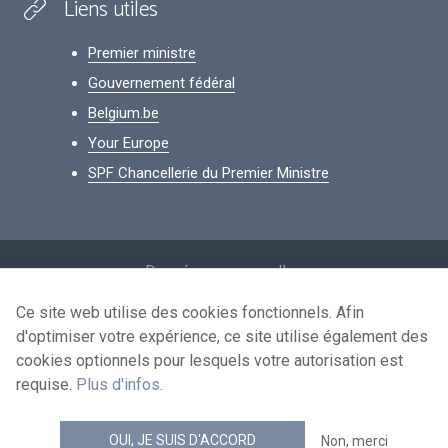
Liens utiles
Premier ministre
Gouvernement fédéral
Belgium.be
Your Europe
SPF Chancellerie du Premier Ministre
Footer
Données personnelles
Conditions de réutilisation
Ce site web utilise des cookies fonctionnels. Afin
d'optimiser votre expérience, ce site utilise également des
Contactez-nous
cookies optionnels pour lesquels votre autorisation est
Accessibilité
requise.
Plus d'infos
.
news.belgium flux RSS
OUI, JE SUIS D'ACCORD
Non, merci