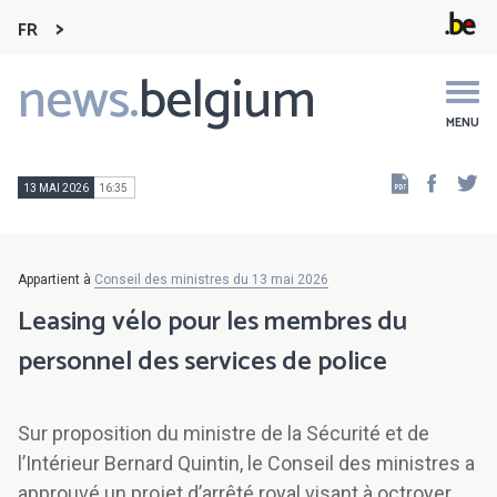
FR
news.
belgium
Main
navigation
MENU
Faceb
Tw
13 MAI 2026
16:35
Appartient à
Conseil des ministres du 13 mai 2026
Leasing vélo pour les membres du
personnel des services de police
Sur proposition du ministre de la Sécurité et de
l’Intérieur Bernard Quintin, le Conseil des ministres a
approuvé un projet d’arrêté royal visant à octroyer