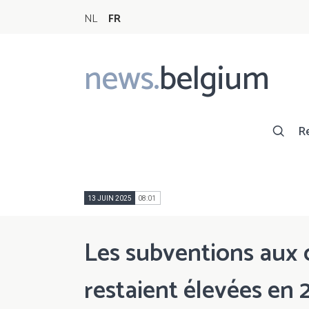
NL
FR
news.
belgium
Main
navigation
R
13 JUIN 2025
08:01
Les subventions aux 
restaient élevées en 