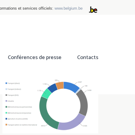
ormations et services officiels:
www.belgium.be
Conférences de presse
Contacts
ok
tter