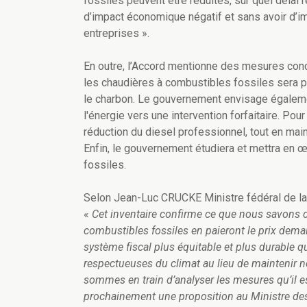
fossiles peuvent être réduites, sur quel délai r
d’impact économique négatif et sans avoir d’im
entreprises ».
En outre, l’Accord mentionne des mesures concr
les chaudières à combustibles fossiles sera p
le charbon. Le gouvernement envisage égaleme
l'énergie vers une intervention forfaitaire. Pou
réduction du diesel professionnel, tout en mai
Enfin, le gouvernement étudiera et mettra en œu
fossiles.
Selon Jean-Luc CRUCKE Ministre fédéral de la M
«
Cet inventaire confirme ce que nous savons 
combustibles fossiles en paieront le prix dem
système fiscal plus équitable et plus durable 
respectueuses du climat au lieu de maintenir n
sommes en train d’analyser les mesures qu’il es
prochainement une proposition au Ministre de