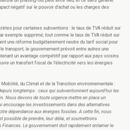
éaliste un phasing-out peut avoir lieu, et ce sans générer
pact négatif sur le pouvoir d'achat ou les charges des
ètes pour certaines subventions : le taux de TVA réduit sur
ar exemple supprimé, tout comme le taux de TVA réduit sur
nt une réforme budgétairement neutre du tarif social pour
r le transport, le gouvernement prévoit entre autres une
ntenant un avantage compétitif par rapport aux pays voisins.
vre un transfert fiscal de l'électricité vers les énergies
obilité, du Climat et de la Transition environnementale :
depuis longtemps : ceux qui subventionnent aujourd'hui les
ain. Nous devons de toute urgence mettre en place un
qui encourage les investissements dans des alternatives
otre dépendance aux énergies fossiles. A cette fin, nous
t possible de prendre, leur délai, et soumettrons
s Finances. Le gouvernement doit rapidement entamer le