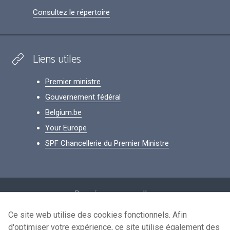
Consultez le répertoire
Liens utiles
Premier ministre
Gouvernement fédéral
Belgium.be
Your Europe
SPF Chancellerie du Premier Ministre
Footer
Données personnelles
Conditions de réutilisation
Ce site web utilise des cookies fonctionnels. Afin
d'optimiser votre expérience, ce site utilise également des