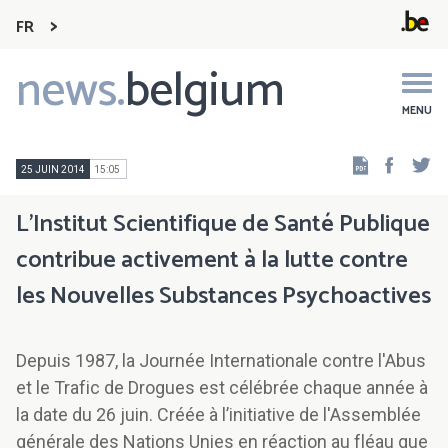
FR
news.
belgium
Main
navigation
MENU
Faceb
Tw
25 JUIN 2014
15:05
L'Institut Scientifique de Santé Publique
contribue activement à la lutte contre
les Nouvelles Substances Psychoactives
Depuis 1987, la Journée Internationale contre l'Abus
et le Trafic de Drogues est célébrée chaque année à
la date du 26 juin. Créée à l’initiative de l'Assemblée
générale des Nations Unies en réaction au fléau que