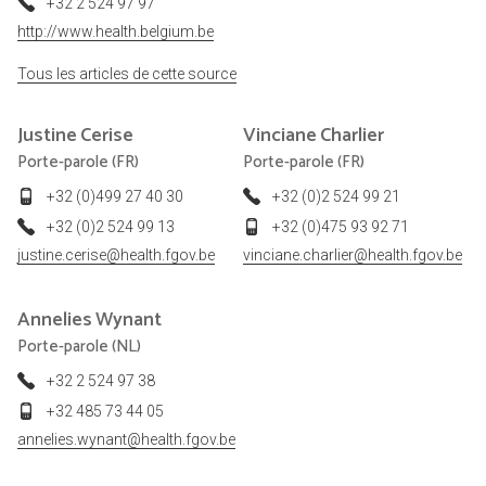
+32 2 524 97 97
http://www.health.belgium.be
Tous les articles de cette source
Justine
Cerise
Vinciane
Charlier
Porte-parole (FR)
Porte-parole (FR)
+32 (0)499 27 40 30
+32 (0)2 524 99 21
+32 (0)2 524 99 13
+32 (0)475 93 92 71
justine.cerise@health.fgov.be
vinciane.charlier@health.fgov.be
Annelies
Wynant
Porte-parole (NL)
+32 2 524 97 38
+32 485 73 44 05
annelies.wynant@health.fgov.be