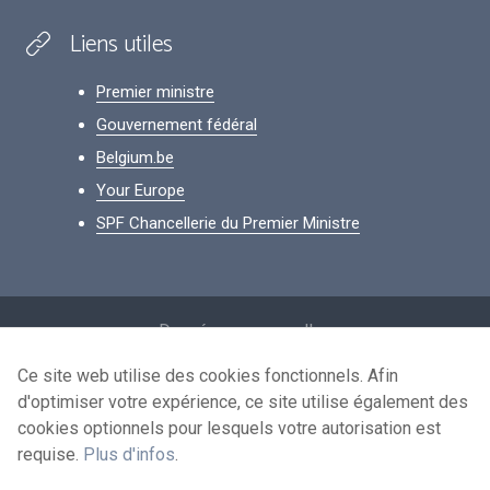
Liens utiles
Premier ministre
Gouvernement fédéral
Belgium.be
Your Europe
SPF Chancellerie du Premier Ministre
Footer
Données personnelles
Conditions de réutilisation
Ce site web utilise des cookies fonctionnels. Afin
d'optimiser votre expérience, ce site utilise également des
Contactez-nous
cookies optionnels pour lesquels votre autorisation est
Accessibilité
requise.
Plus d'infos
.