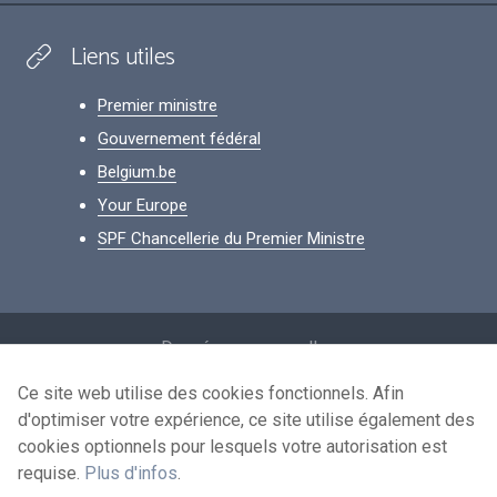
Liens utiles
Premier ministre
Gouvernement fédéral
Belgium.be
Your Europe
SPF Chancellerie du Premier Ministre
Footer
Données personnelles
Conditions de réutilisation
Ce site web utilise des cookies fonctionnels. Afin
d'optimiser votre expérience, ce site utilise également des
Contactez-nous
cookies optionnels pour lesquels votre autorisation est
Accessibilité
requise.
Plus d'infos
.